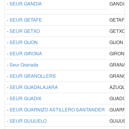
-
SEUR GANDIA
GANDIA 
-
SEUR GETAFE
GETAFE
-
SEUR GETXO
GETXO
-
SEUR GIJON
GIJON
-
SEUR GIRONA
GIRONA
-
Seur Granada
GRANA
-
SEUR GRANOLLERS
GRANOL
-
SEUR GUADALAJARA
AZUQUE
-
SEUR GUADIX
GUADIX
-
SEUR GUARNIZO ASTILLERO SANTANDER
GUARNIZ
-
SEUR GUIJUELO
GUIJUE