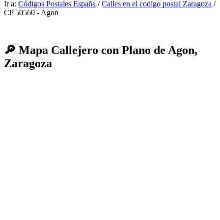
Ir a:
Códigos Postales España
/
Calles en el codigo postal Zaragoza
/
CP 50560 - Agon
🔎 Mapa Callejero con Plano de Agon,
Zaragoza