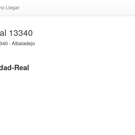
o Llegar
eal 13340
340 - Albaladejo
udad-Real