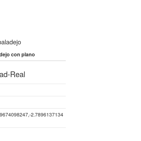
baladejo
dejo con plano
ad-Real
29674098247,-2.7896137134