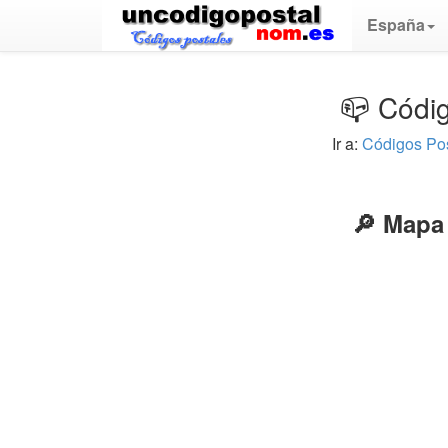
España
📪 Códig
Ir a:
Códigos Po
🔎 Mapa 