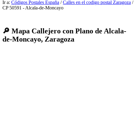
Ir a:
Códigos Postales España
/
Calles en el codigo postal Zaragoza
/
CP 50591 - Alcala-de-Moncayo
🔎 Mapa Callejero con Plano de Alcala-
de-Moncayo, Zaragoza