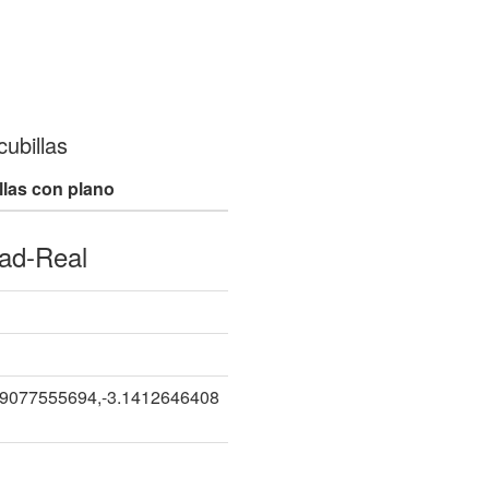
ubillas
llas con plano
ad-Real
79077555694,-3.1412646408