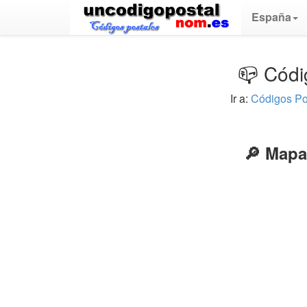
España
📪 Códi
Ir a:
Códigos Po
🔎 Mapa