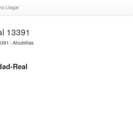
o Llegar
al 13391
391 - Alcubillas
dad-Real