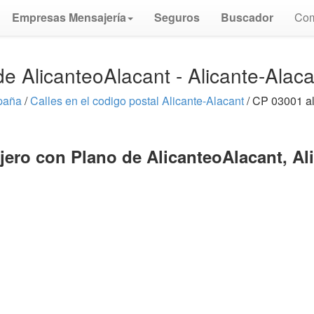
Empresas Mensajería
Seguros
Buscador
Com
de AlicanteoAlacant - Alicante-Alac
paña
/
Calles en el codigo postal Alicante-Alacant
/ CP 03001 al
jero con Plano de AlicanteoAlacant, Al