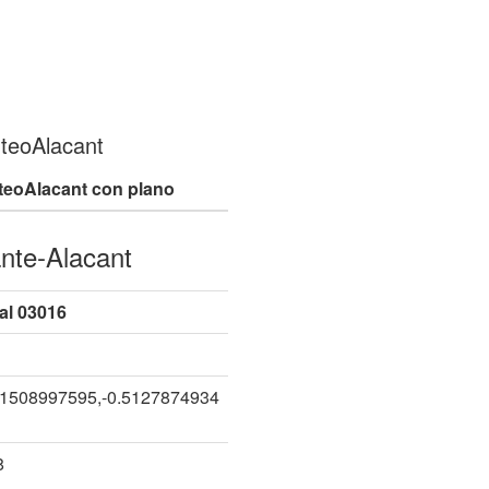
nteoAlacant
teoAlacant con plano
ante-Alacant
al 03016
91508997595,-0.5127874934
8