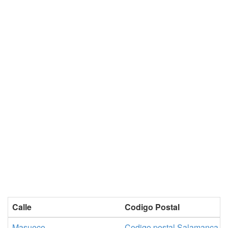
Calle
Codigo Postal
Masueco
Codigo postal Salamanca