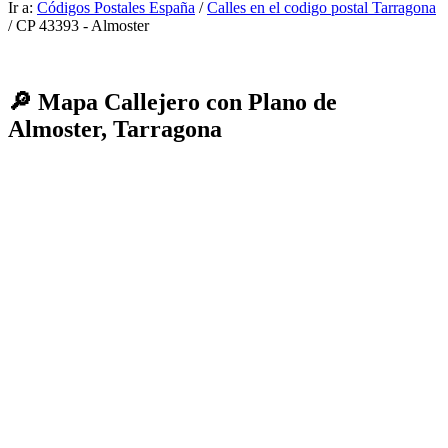
Ir a:
Códigos Postales España
/
Calles en el codigo postal Tarragona
/ CP 43393 - Almoster
🔎 Mapa Callejero con Plano de
Almoster, Tarragona