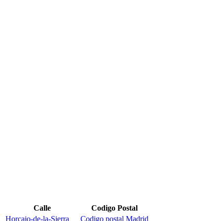
Calle
Codigo Postal
Horcajo-de-la-Sierra
Codigo postal Madrid