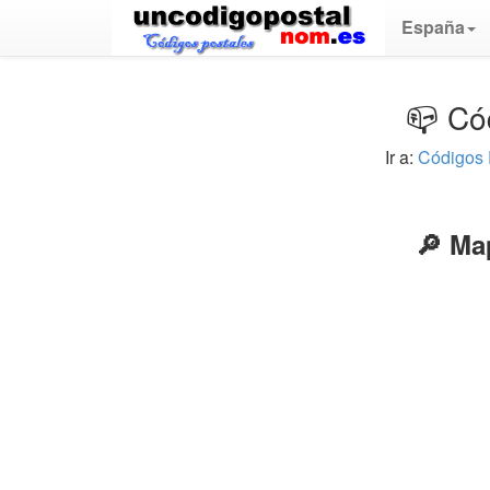
España
📪 Có
Ir a:
Códigos 
🔎 Ma