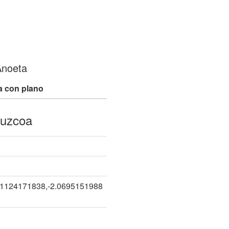
Anoeta
a con plano
puzcoa
01124171838,-2.0695151988