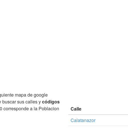
guiente mapa de google
y buscar sus calles y
códigos
 corresponde a la Poblacion
Calle
Calatanazor