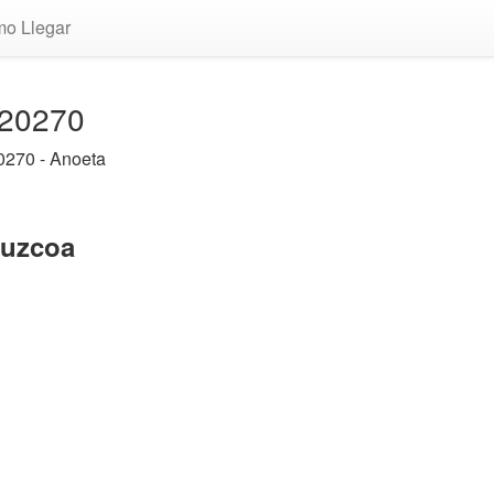
o Llegar
 20270
0270 - Anoeta
puzcoa