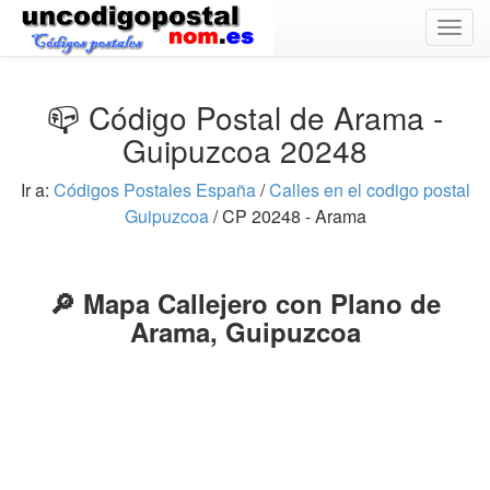
Togg
navig
📪 Código Postal de Arama -
Guipuzcoa 20248
Ir a:
Códigos Postales España
/
Calles en el codigo postal
Guipuzcoa
/ CP 20248 - Arama
🔎 Mapa Callejero con Plano de
Arama, Guipuzcoa