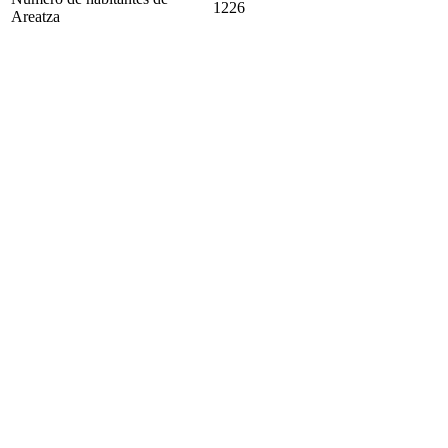
1226
Areatza