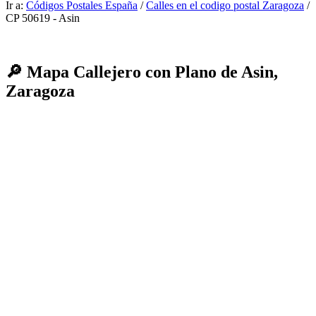
Ir a:
Códigos Postales España
/
Calles en el codigo postal Zaragoza
/
CP 50619 - Asin
🔎 Mapa Callejero con Plano de Asin,
Zaragoza