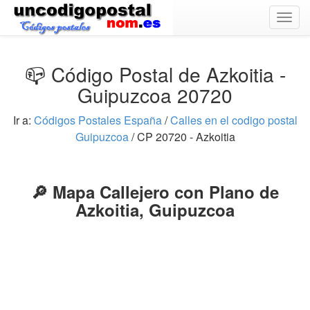
Togg
navig
📪 Código Postal de Azkoitia -
Guipuzcoa 20720
Ir a:
Códigos Postales España
/
Calles en el codigo postal
Guipuzcoa
/ CP 20720 - Azkoitia
🔎 Mapa Callejero con Plano de
Azkoitia, Guipuzcoa