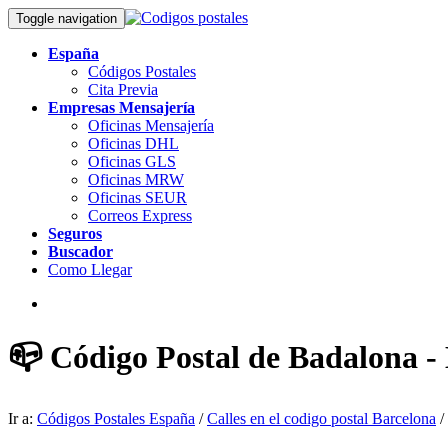
Toggle navigation
España
Códigos Postales
Cita Previa
Empresas Mensajería
Oficinas Mensajería
Oficinas DHL
Oficinas GLS
Oficinas MRW
Oficinas SEUR
Correos Express
Seguros
Buscador
Como Llegar
📪 Código Postal de Badalona -
Ir a:
Códigos Postales España
/
Calles en el codigo postal Barcelona
/