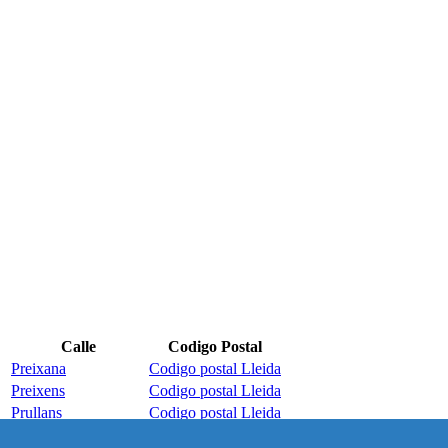
Calle
Codigo Postal
Preixana
Codigo postal Lleida
Preixens
Codigo postal Lleida
Prullans
Codigo postal Lleida
Puiggros
Codigo postal Lleida