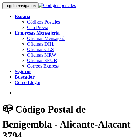
Toggle navigation
España
Códigos Postales
Cita Previa
Empresas Mensajería
Oficinas Mensajería
Oficinas DHL
Oficinas GLS
Oficinas MRW
Oficinas SEUR
Correos Express
Seguros
Buscador
Como Llegar
📪 Código Postal de
Benigembla - Alicante-Alacant
3794