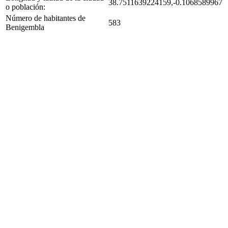
38.7511639224159,-0.1068589967
o población:
Número de habitantes de
583
Benigembla