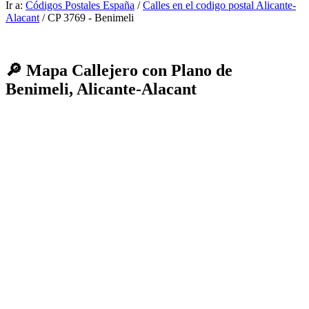
Ir a:
Códigos Postales España
/
Calles en el codigo postal Alicante-
Alacant
/ CP 3769 - Benimeli
🔎 Mapa Callejero con Plano de
Benimeli, Alicante-Alacant