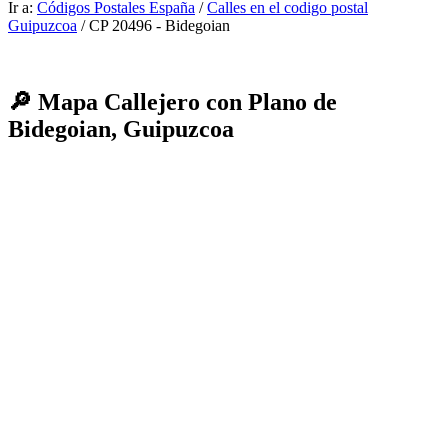
Ir a:
Códigos Postales España
/
Calles en el codigo postal
Guipuzcoa
/ CP 20496 - Bidegoian
🔎 Mapa Callejero con Plano de
Bidegoian, Guipuzcoa