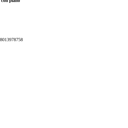
 con plano
.8013978758