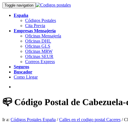
Toggle navigation
España
Códigos Postales
Cita Previa
Empresas Mensajería
Oficinas Mensajería
Oficinas DHL
Oficinas GLS
Oficinas MRW
Oficinas SEUR
Correos Express
Seguros
Buscador
Como Llegar
📪 Código Postal de Cabezuela-d
Ir a:
Códigos Postales España
/
Calles en el codigo postal Caceres
/ C