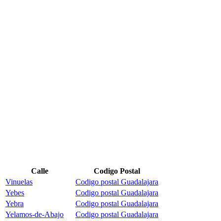
Calle
Codigo Postal
Vinuelas
Codigo postal Guadalajara
Yebes
Codigo postal Guadalajara
Yebra
Codigo postal Guadalajara
Yelamos-de-Abajo
Codigo postal Guadalajara