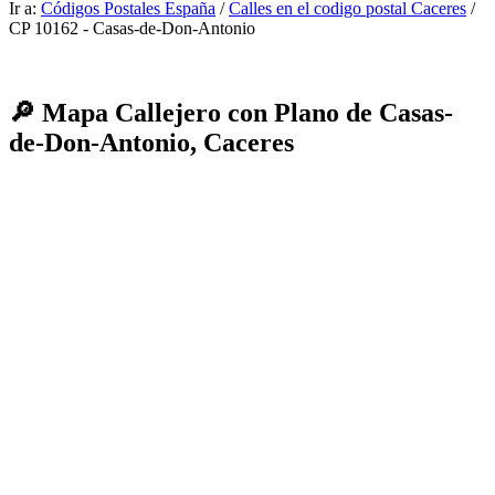
Ir a:
Códigos Postales España
/
Calles en el codigo postal Caceres
/
CP 10162 - Casas-de-Don-Antonio
🔎 Mapa Callejero con Plano de Casas-
de-Don-Antonio, Caceres