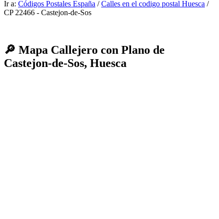
Ir a:
Códigos Postales España
/
Calles en el codigo postal Huesca
/
CP 22466 - Castejon-de-Sos
🔎 Mapa Callejero con Plano de
Castejon-de-Sos, Huesca