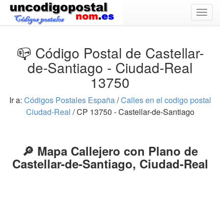
Togg
navig
📪 Código Postal de Castellar-
de-Santiago - Ciudad-Real
13750
Ir a:
Códigos Postales España
/
Calles en el codigo postal
Ciudad-Real
/ CP 13750 - Castellar-de-Santiago
🔎 Mapa Callejero con Plano de
Castellar-de-Santiago, Ciudad-Real