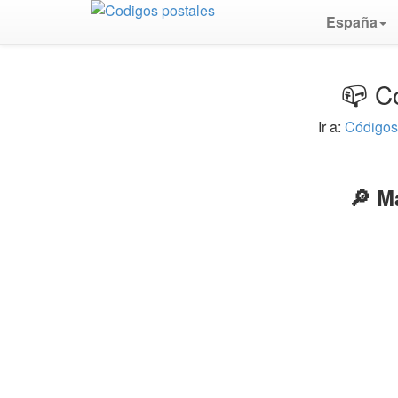
España
📪 C
Ir a:
Códigos
🔎 M