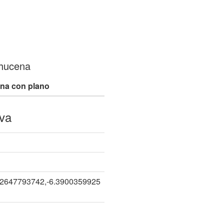
Chucena
na con plano
va
82647793742,-6.3900359925