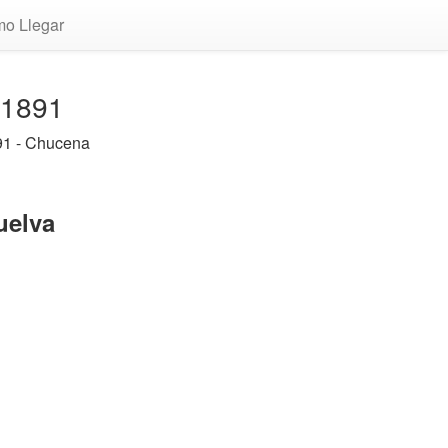
o Llegar
21891
91 - Chucena
uelva