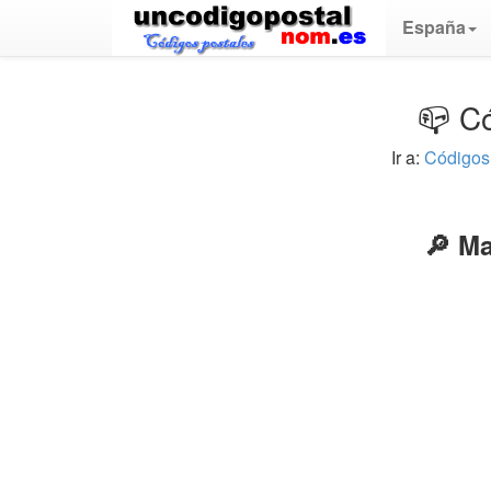
España
📪 Có
Ir a:
Códigos
🔎 Ma