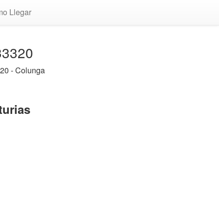
o Llegar
 33320
20 - Colunga
turias