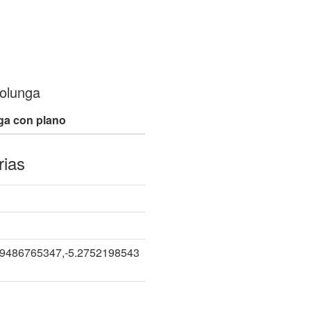
olunga
ga con plano
rias
69486765347,-5.2752198543