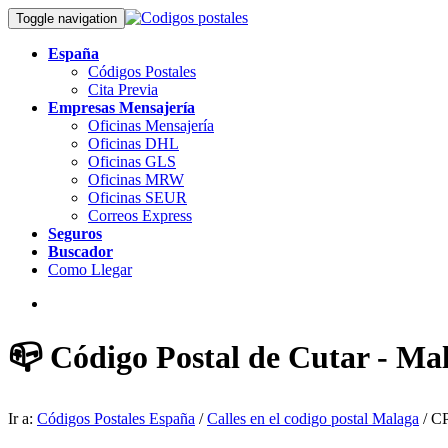
Toggle navigation
España
Códigos Postales
Cita Previa
Empresas Mensajería
Oficinas Mensajería
Oficinas DHL
Oficinas GLS
Oficinas MRW
Oficinas SEUR
Correos Express
Seguros
Buscador
Como Llegar
📪 Código Postal de Cutar - Ma
Ir a:
Códigos Postales España
/
Calles en el codigo postal Malaga
/ CP