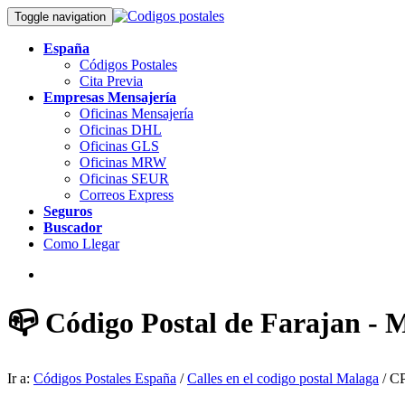
Toggle navigation
España
Códigos Postales
Cita Previa
Empresas Mensajería
Oficinas Mensajería
Oficinas DHL
Oficinas GLS
Oficinas MRW
Oficinas SEUR
Correos Express
Seguros
Buscador
Como Llegar
📪 Código Postal de Farajan - 
Ir a:
Códigos Postales España
/
Calles en el codigo postal Malaga
/ CP