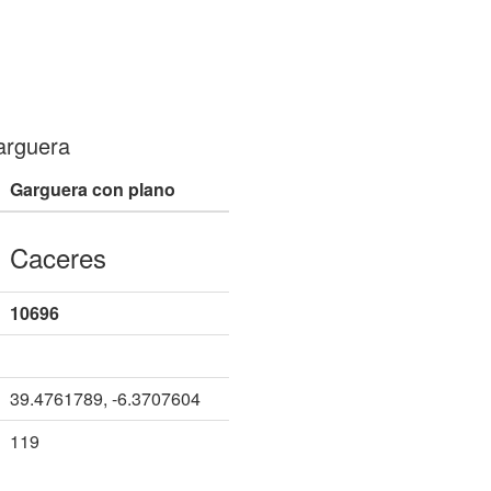
arguera
Garguera con plano
Caceres
10696
39.4761789, -6.3707604
119