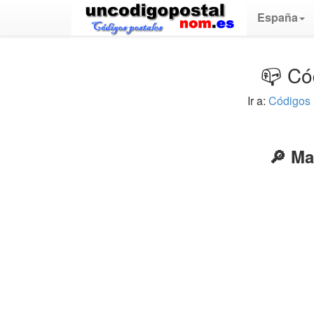
España
📪 Có
Ir a:
Códigos 
🔎 Ma