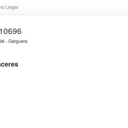
o Llegar
 10696
96 - Garguera
aceres