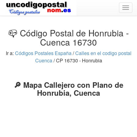
Togg
navig
📪 Código Postal de Honrubia -
Cuenca 16730
Ir a:
Códigos Postales España
/
Calles en el codigo postal
Cuenca
/ CP 16730 - Honrubia
🔎 Mapa Callejero con Plano de
Honrubia, Cuenca