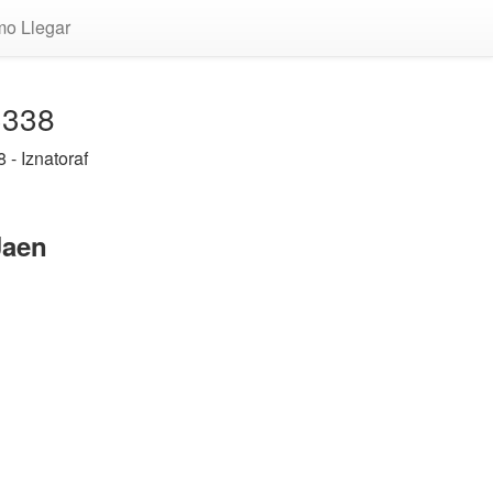
o Llegar
3338
 - Iznatoraf
Jaen