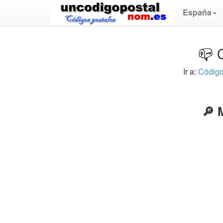
España
📪 
Ir a:
Código
🔎 