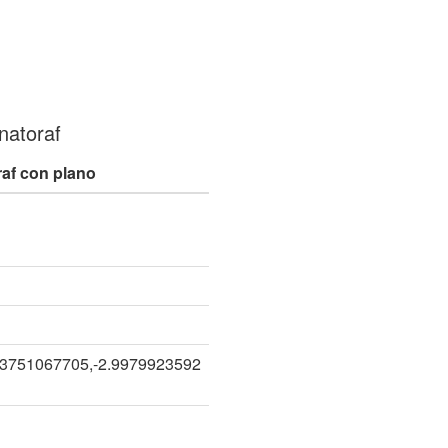
natoraf
raf con plano
n
53751067705,-2.9979923592