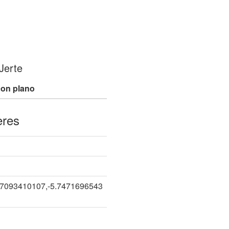
Jerte
con plano
eres
77093410107,-5.7471696543