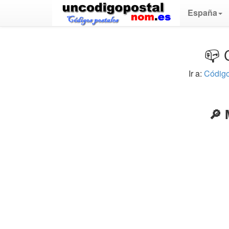
España
📪 
Ir a:
Código
🔎 