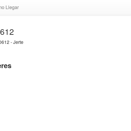
o Llegar
0612
612 - Jerte
eres