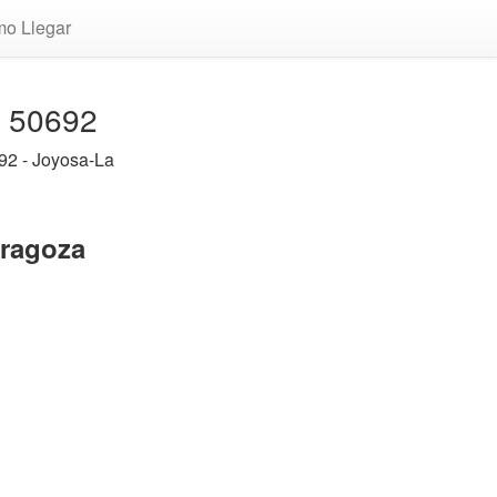
o Llegar
a 50692
92 - Joyosa-La
aragoza