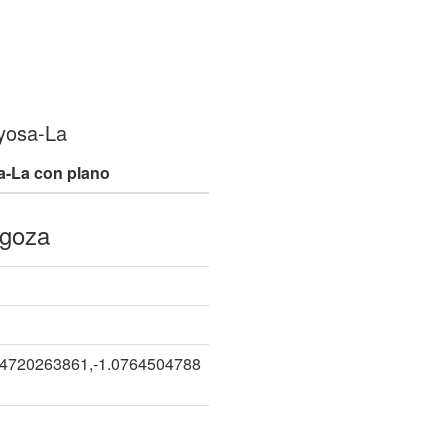
yosa-La
a-La con plano
goza
14720263861,-1.0764504788