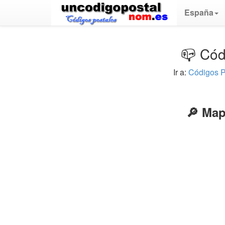
España
📪 Cód
Ir a:
Códigos P
🔎 Map