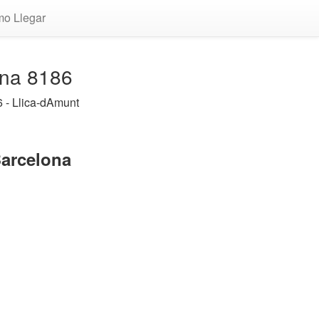
o Llegar
ona 8186
 - Llica-dAmunt
Barcelona