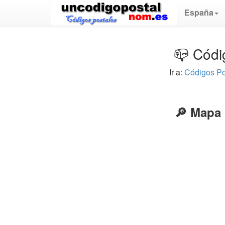
España
📪 Códi
Ir a:
Códigos Po
🔎 Mapa 