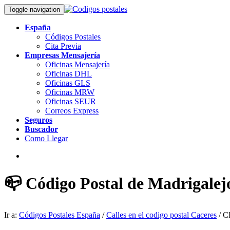
Toggle navigation
España
Códigos Postales
Cita Previa
Empresas Mensajería
Oficinas Mensajería
Oficinas DHL
Oficinas GLS
Oficinas MRW
Oficinas SEUR
Correos Express
Seguros
Buscador
Como Llegar
📪 Código Postal de Madrigalej
Ir a:
Códigos Postales España
/
Calles en el codigo postal Caceres
/ C