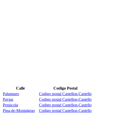
Calle
Codigo Postal
Palanques
Codigo postal Castellon-Castello
Pavias
Codigo postal Castellon-Castello
Peniscola
Codigo postal Castellon-Castello
Pina-de-Montalgrao
Codigo postal Castellon-Castello