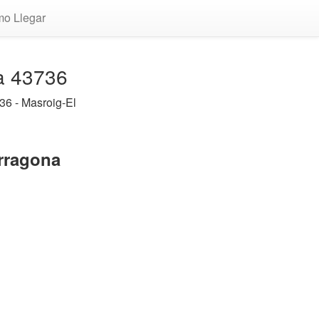
o Llegar
na 43736
36 - Masroig-El
arragona