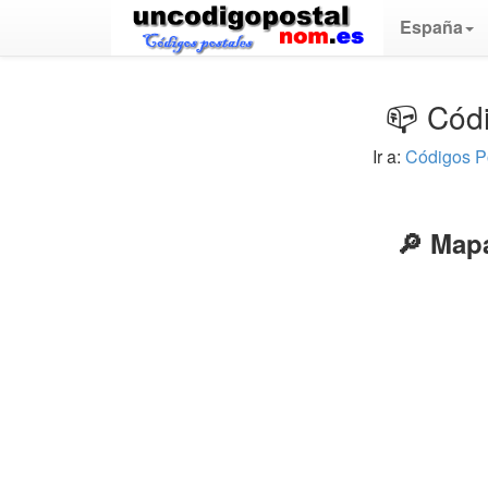
España
📪 Códi
Ir a:
Códigos P
🔎 Mapa