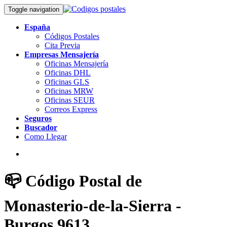
Toggle navigation
España
Códigos Postales
Cita Previa
Empresas Mensajería
Oficinas Mensajería
Oficinas DHL
Oficinas GLS
Oficinas MRW
Oficinas SEUR
Correos Express
Seguros
Buscador
Como Llegar
📪 Código Postal de
Monasterio-de-la-Sierra -
Burgos 9613