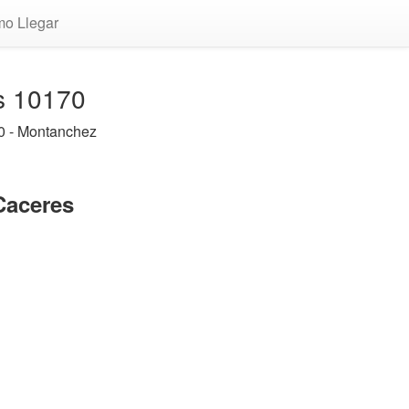
o Llegar
s 10170
0 - Montanchez
Caceres