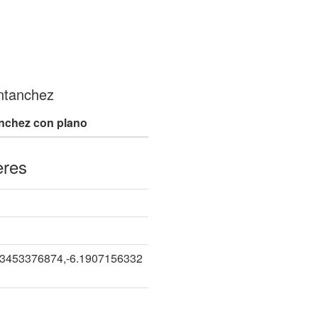
ntanchez
nchez con plano
eres
43453376874,-6.1907156332