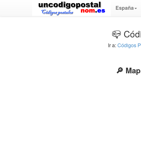
España
📪 Cód
Ir a:
Códigos P
🔎 Map