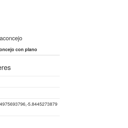
aconcejo
oncejo con plano
eres
14975693796,-5.8445273879