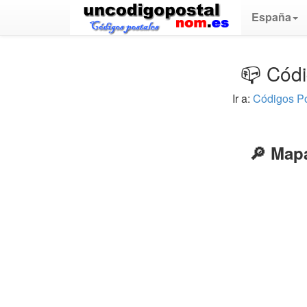
España
📪 Códi
Ir a:
Códigos P
🔎 Map