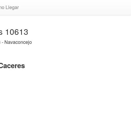
o Llegar
es 10613
 - Navaconcejo
Caceres