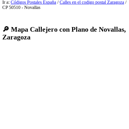
Ir a:
Códigos Postales España
/
Calles en el codigo postal Zaragoza
/
CP 50510 - Novallas
🔎 Mapa Callejero con Plano de Novallas,
Zaragoza