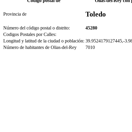
Código postal de
Olias-del-Rey con 
Toledo
Provincia de
Número del código postal o distrito:
45280
Codigos Postales por Calles:
Longitud y latitud de la ciudad o población:
39.9524179127445,-3.9
Número de habitantes de Olias-del-Rey
7010