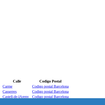
Calle
Codigo Postal
Carme
Codigo postal Barcelona
Casserres
Codigo postal Barcelona
Castell-de-lAreny
Codigo postal Barcelona
Castellar-de-nHug
Codigo postal Barcelona