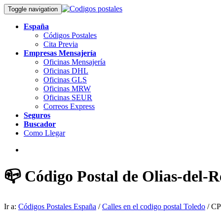
Toggle navigation
España
Códigos Postales
Cita Previa
Empresas Mensajería
Oficinas Mensajería
Oficinas DHL
Oficinas GLS
Oficinas MRW
Oficinas SEUR
Correos Express
Seguros
Buscador
Como Llegar
📪 Código Postal de Olias-del-R
Ir a:
Códigos Postales España
/
Calles en el codigo postal Toledo
/ CP