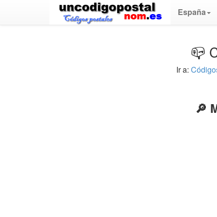
España
📪 C
Ir a:
Código
🔎 