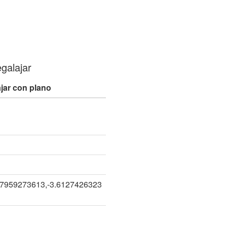
galajar
jar con plano
n
47959273613,-3.6127426323