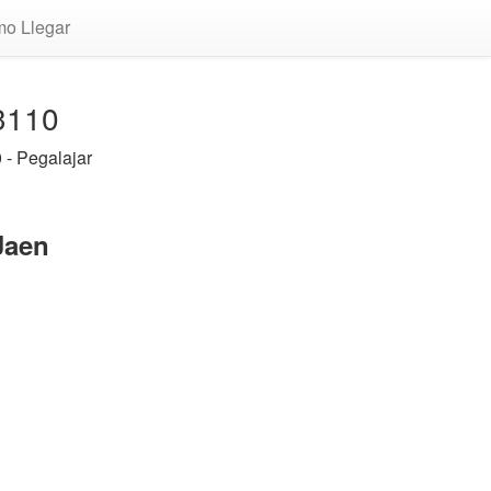
o Llegar
23110
 - Pegalajar
Jaen