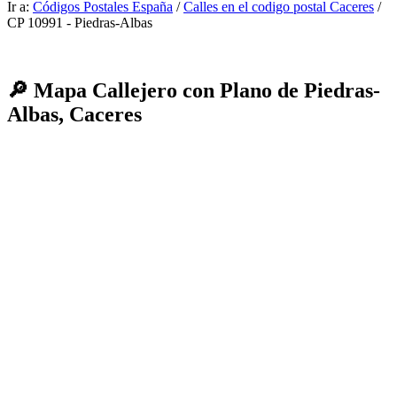
Ir a:
Códigos Postales España
/
Calles en el codigo postal Caceres
/
CP 10991 - Piedras-Albas
🔎 Mapa Callejero con Plano de Piedras-
Albas, Caceres