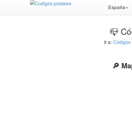
España
📪 Có
Ir a:
Códigos 
🔎 Ma