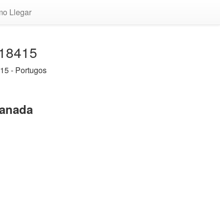
o Llegar
 18415
15 - Portugos
ranada