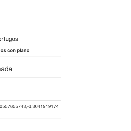
ortugos
gos con plano
nada
10557655743,-3.3041919174