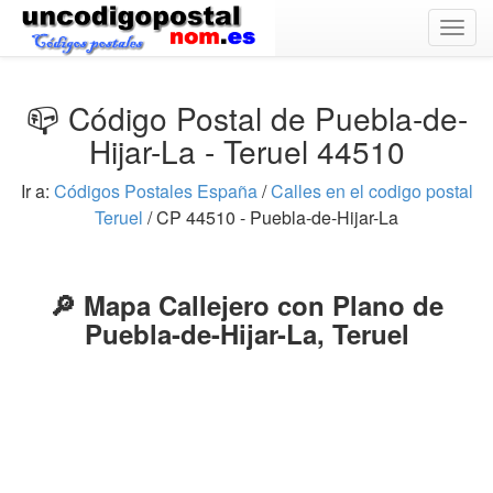
Togg
navig
📪 Código Postal de Puebla-de-
Hijar-La - Teruel 44510
Ir a:
Códigos Postales España
/
Calles en el codigo postal
Teruel
/ CP 44510 - Puebla-de-Hijar-La
🔎 Mapa Callejero con Plano de
Puebla-de-Hijar-La, Teruel