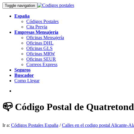
Toggle navigation
España
Códigos Postales
Cita Previa
Empresas Mensajería
Oficinas Mensajería
Oficinas DHL
Oficinas GLS
Oficinas MRW
Oficinas SEUR
Correos Express
Seguros
Buscador
Como Llegar
📪 Código Postal de Quatretonde
Ir a:
Códigos Postales España
/
Calles en el codigo postal Alicante-Al