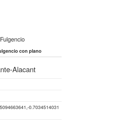
Fulgencio
lgencio con plano
ante-Alacant
75094663641,-0.7034514031