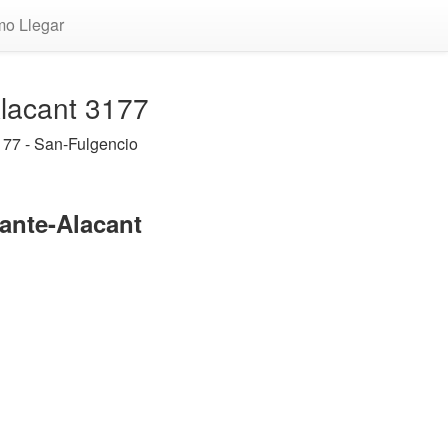
o Llegar
Alacant 3177
77 - San-Fulgencio
cante-Alacant