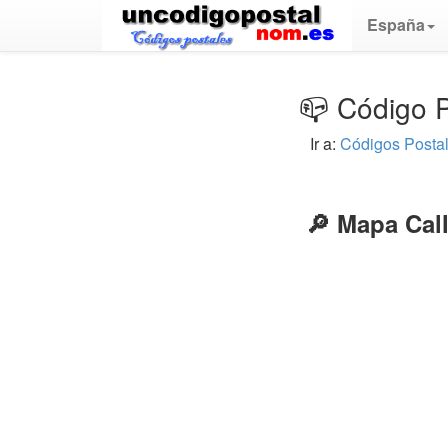
España
📪 Código P
Ir a:
Códigos Posta
🔎 Mapa Call