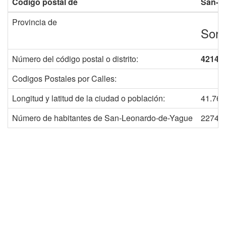
Código postal de
San-L
Provincia de
Sori
Número del código postal o distrito:
42140
Codigos Postales por Calles:
Longitud y latitud de la ciudad o población:
41.765
Número de habitantes de San-Leonardo-de-Yague
2274