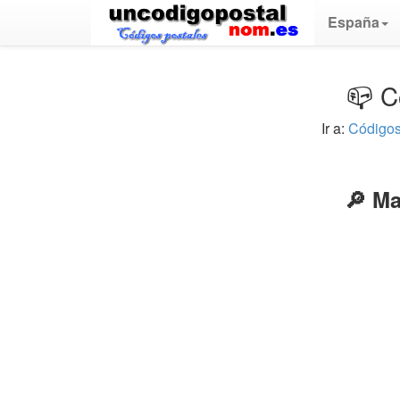
España
📪 C
Ir a:
Códigos
🔎 Ma