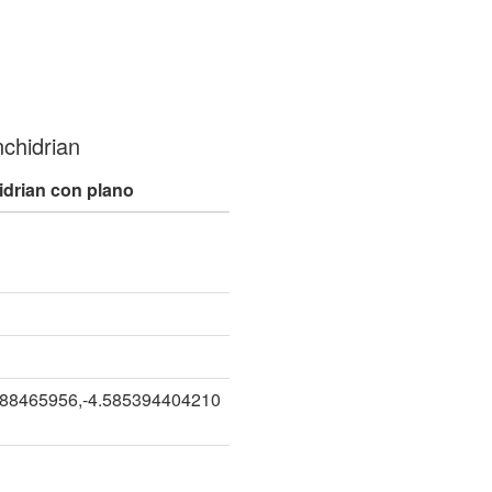
chidrian
drian con plano
188465956,-4.585394404210