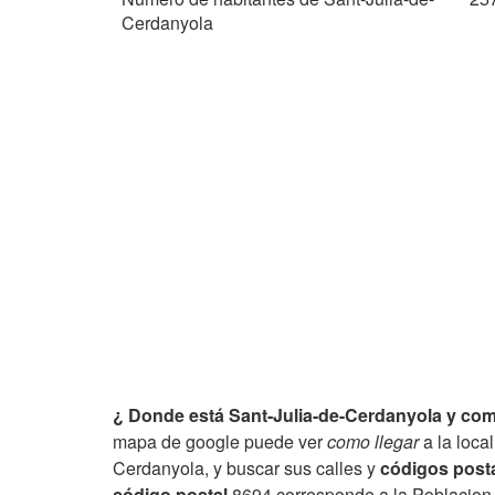
Cerdanyola
¿ Donde está Sant-Julia-de-Cerdanyola y como
mapa de google puede ver
como llegar
a la loca
Cerdanyola, y buscar sus calles y
códigos post
código postal
8694 corresponde a la Poblacion