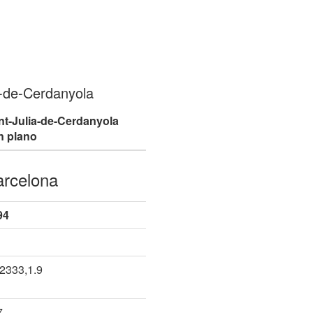
a-de-Cerdanyola
nt-Julia-de-Cerdanyola
n plano
arcelona
94
2333,1.9
7