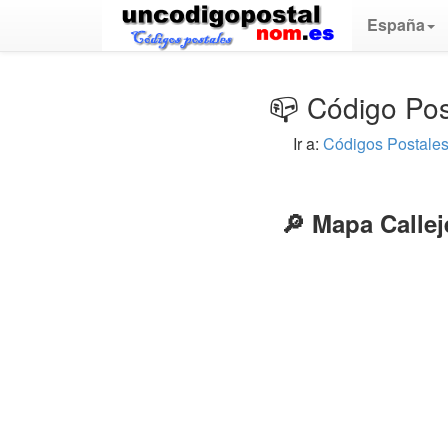
España
📪 Código Pos
Ir a:
Códigos Postale
🔎 Mapa Callej