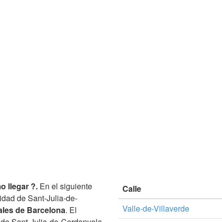
 llegar ?.
En el siguiente
Calle
lidad de Sant-Julia-de-
Valle-de-Villaverde
ales de Barcelona
. El
 de Sant-Julia-de-Cerdanyola