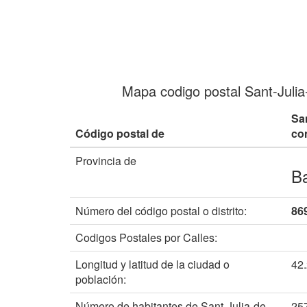
Mapa codigo postal Sant-Juli
Sa
Código postal de
co
Provincia de
B
Número del código postal o distrito:
86
Codigos Postales por Calles:
Longitud y latitud de la ciudad o
42.
población:
Número de habitantes de Sant-Julia-de-
25