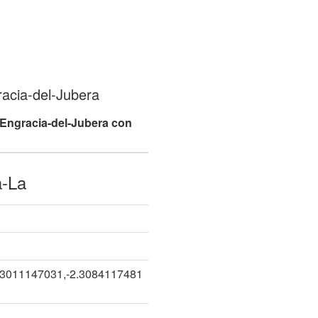
acia-del-Jubera
Engracia-del-Jubera con
a-La
83011147031,-2.3084117481