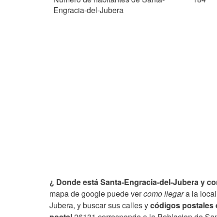
Engracia-del-Jubera
¿ Donde está Santa-Engracia-del-Jubera y com
mapa de google puede ver
como llegar
a la loca
Jubera, y buscar sus calles y
códigos postales 
postal
26131 corresponde a la Poblacion de San