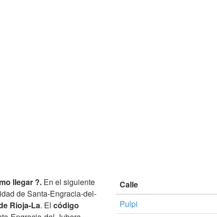
o llegar ?.
En el siguiente
Calle
lidad de Santa-Engracia-del-
Pulpi
de Rioja-La
. El
código
ta-Engracia-del-Jubera