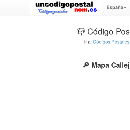
España
📪 Código Post
Ir a:
Códigos Postale
🔎 Mapa Calle