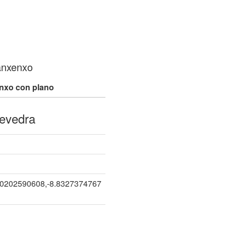
anxenxo
nxo con plano
evedra
90202590608,-8.8327374767