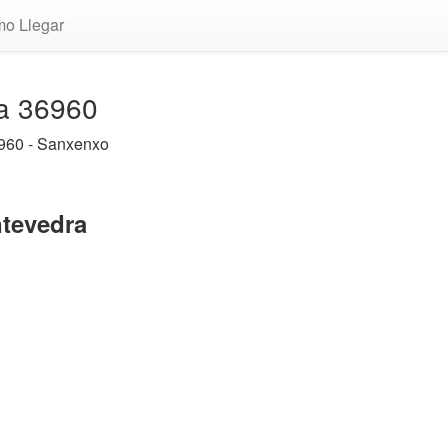
o Llegar
ra 36960
960 - Sanxenxo
ntevedra