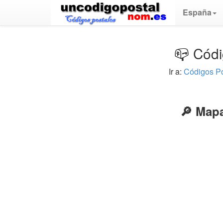
España
📪 Códi
Ir a:
Códigos P
🔎 Mapa