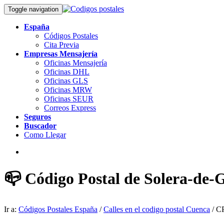
Toggle navigation
España
Códigos Postales
Cita Previa
Empresas Mensajería
Oficinas Mensajería
Oficinas DHL
Oficinas GLS
Oficinas MRW
Oficinas SEUR
Correos Express
Seguros
Buscador
Como Llegar
📪 Código Postal de Solera-de-
Ir a:
Códigos Postales España
/
Calles en el codigo postal Cuenca
/ CP