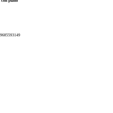
 con plano
.9685593149